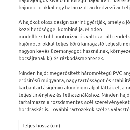
hajómotorokkal egy határozottan kedvező ár-telj
A hajókat olasz design szerint gyártják, amely a j
kezelhetőséggel kombinálja. Minden
modellhez több motorizációs változat áll rendelk
hajómotorokkal teljes körű kimagasló teljesítmé
nagyon kevés üzemanyagot használnak, környezet
bocsájtanak ki) és rázkódásmentesek.
Minden hajót megerősített háromrétegű PVC anya
erősítésű műgyanta, nagy tartósságot és stabilitá
karbantartásigényű alumínium aljjal látták el, amel
teljesítményhez és felhasználáshoz. Minden hajón
tartalmazza a rozsdamentes acél szerelvényeket,
hordtáskát is. További tartozékok széles válasz
Teljes hossz (cm)