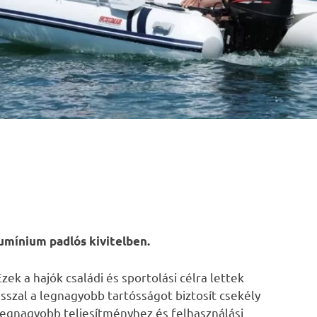
umínium padlós kivitelben.
ek a hajók családi és sportolási célra lettek
szal a legnagyobb tartósságot biztosít csekély
 legnagyobb teljesítményhez és felhasználási