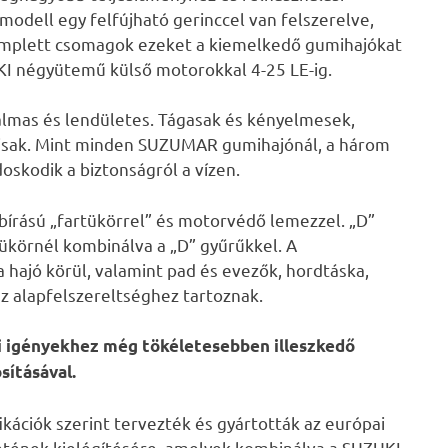
modell egy felfújható gerinccel van felszerelve,
komplett csomagok ezeket a kiemelkedő gumihajókat
KI négyütemű külső motorokkal 4-25 LE-ig.
almas és lendületes. Tágasak és kényelmesek,
lisak. Mint minden SUZUMAR gumihajónál, a három
oskodik a biztonságról a vízen.
írású „fartükörrel” és motorvédő lemezzel. „D”
tükörnél kombinálva a „D” gyűrűkkel. A
 hajó körül, valamint pad és evezők, hordtáska,
az alapfelszereltséghez tartoznak.
i igényekhez még tökéletesebben illeszkedő
sításával.
fikációk szerint tervezték és gyártották az európai
letének kielégítésére, amelyek kombinálva a SUZUKI