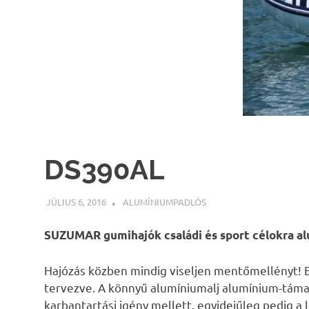
DS390AL
JÚLIUS 6, 2016
INFOPARTNER
ALUMÍNIUMPADLÓS
SUZUMAR gumihajók családi és sport célokra al
Hajózás közben mindig viseljen mentőmellényt! Ez
tervezve. A könnyű alumíniumalj alumínium-támas
karbantartási igény mellett, egyidejűleg pedig a