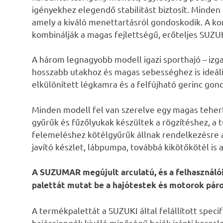
igényekhez elegendő stabilitást biztosít. Minden 
amely a kiváló menettartásról gondoskodik. A 
kombinálják a magas fejlettségű, erőteljes SUZU
A három legnagyobb modell igazi sporthajó – izg
hosszabb utakhoz és magas sebességhez is ideá
elkülönített légkamra és a felfújható gerinc gond
Minden modell fel van szerelve egy magas teherb
gyűrűk és fűzőlyukak készültek a rögzítéshez, a 
felemeléshez kötélgyűrűk állnak rendelkezésre a
javító készlet, lábpumpa, továbbá kikötőkötél is 
A SUZUMAR megújult arculatú, és a felhasználó
palettát mutat be a hajótestek és motorok páro
A termékpalettát a SUZUKI által felállított speci
hajórajongók kiváló minőségű hajók iránti keres