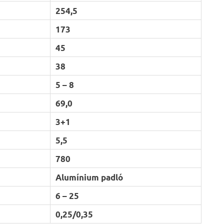
254,5
173
45
38
5 – 8
69,0
3+1
5,5
780
Alumínium padló
6 – 25
0,25/0,35