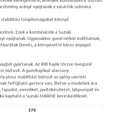
esítmény arányt nyújtanak a vásárlók számára.
ó stabilitási tulajdonságokat könnyű
ezésre. Ezek a kombinációk a Suzuki
nyt nyújtanak. Ugyanakkor gond nélkül indíthatóak,
barátak (kevés, a környezetre káros anyagot
gból gyártanak. Az RIB hajók törzse üvegszál
st biztosít. A gumihajókat alacsony
y plusz stabilitást biztosít az igény szerinti
ak felfújható gerince van, illetve a modellek ára
 fapadot, evezőket, javítókészletet, lábpumpát és
téka kapható a Suzuki MARINE kereskedőknél.
379