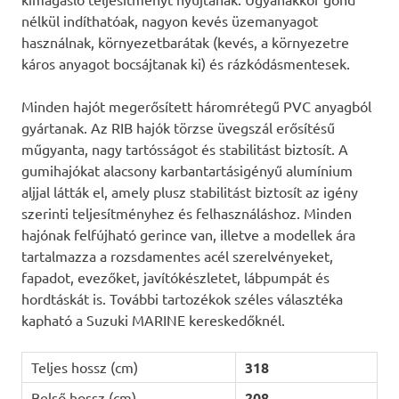
nélkül indíthatóak, nagyon kevés üzemanyagot
használnak, környezetbarátak (kevés, a környezetre
káros anyagot bocsájtanak ki) és rázkódásmentesek.
Minden hajót megerősített háromrétegű PVC anyagból
gyártanak. Az RIB hajók törzse üvegszál erősítésű
műgyanta, nagy tartósságot és stabilitást biztosít. A
gumihajókat alacsony karbantartásigényű alumínium
aljjal látták el, amely plusz stabilitást biztosít az igény
szerinti teljesítményhez és felhasználáshoz. Minden
hajónak felfújható gerince van, illetve a modellek ára
tartalmazza a rozsdamentes acél szerelvényeket,
fapadot, evezőket, javítókészletet, lábpumpát és
hordtáskát is. További tartozékok széles választéka
kapható a Suzuki MARINE kereskedőknél.
Teljes hossz (cm)
318
Belső hossz (cm)
208