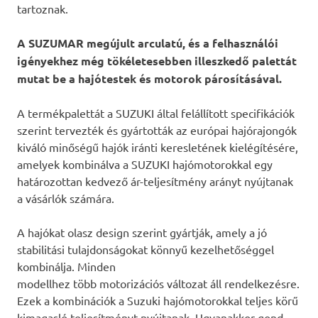
tartoznak.
A SUZUMAR megújult arculatú, és a felhasználói
igényekhez még tökéletesebben illeszkedő palettát
mutat be a hajótestek és motorok párosításával.
A termékpalettát a SUZUKI által felállított specifikációk
szerint tervezték és gyártották az európai hajórajongók
kiváló minőségű hajók iránti keresletének kielégítésére,
amelyek kombinálva a SUZUKI hajómotorokkal egy
határozottan kedvező ár-teljesítmény arányt nyújtanak
a vásárlók számára.
A hajókat olasz design szerint gyártják, amely a jó
stabilitási tulajdonságokat könnyű kezelhetőséggel
kombinálja. Minden
modellhez több motorizációs változat áll rendelkezésre.
Ezek a kombinációk a Suzuki hajómotorokkal teljes körű
kimagasló teljesítményt nyújtanak. Ugyanakkor gond