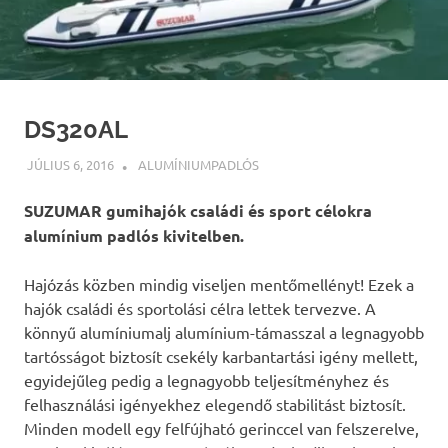
DS320AL
JÚLIUS 6, 2016
INFOPARTNER
ALUMÍNIUMPADLÓS
SUZUMAR gumihajók családi és sport célokra
alumínium padlós kivitelben.
Hajózás közben mindig viseljen mentőmellényt! Ezek a
hajók családi és sportolási célra lettek tervezve. A
könnyű alumíniumalj alumínium-támasszal a legnagyobb
tartósságot biztosít csekély karbantartási igény mellett,
egyidejűleg pedig a legnagyobb teljesítményhez és
felhasználási igényekhez elegendő stabilitást biztosít.
Minden modell egy felfújható gerinccel van felszerelve,