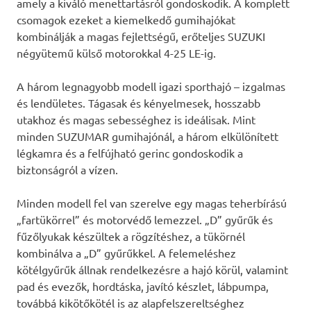
amely a kiváló menettartásról gondoskodik. A komplett
csomagok ezeket a kiemelkedő gumihajókat
kombinálják a magas fejlettségű, erőteljes SUZUKI
négyütemű külső motorokkal 4-25 LE-ig.
A három legnagyobb modell igazi sporthajó – izgalmas
és lendületes. Tágasak és kényelmesek, hosszabb
utakhoz és magas sebességhez is ideálisak. Mint
minden SUZUMAR gumihajónál, a három elkülönített
légkamra és a felfújható gerinc gondoskodik a
biztonságról a vízen.
Minden modell fel van szerelve egy magas teherbírású
„fartükörrel” és motorvédő lemezzel. „D” gyűrűk és
fűzőlyukak készültek a rögzítéshez, a tükörnél
kombinálva a „D” gyűrűkkel. A felemeléshez
kötélgyűrűk állnak rendelkezésre a hajó körül, valamint
pad és evezők, hordtáska, javító készlet, lábpumpa,
továbbá kikötőkötél is az alapfelszereltséghez