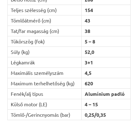
Teljes szélesség (cm)
154
Tömlőátmérő (cm)
43
Tat/far magasság (cm)
38
Tükörszög (fok)
5 – 8
Súly (kg)
52,0
Légkamrák
3+1
Maximális személyszám
4,5
Maximum terhelhetőség (kg)
620
Fenék/alj típus
Alumínium padló
Külső motor (LE)
4 – 15
Tömlő-/Gerincnyomás (bar)
0,25/0,35