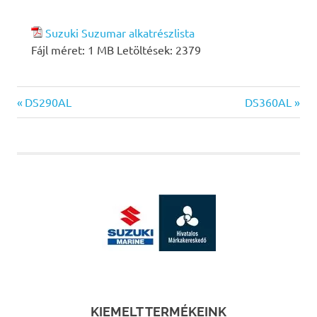
Suzuki Suzumar alkatrészlista
Fájl méret:
1 MB
Letöltések:
2379
Previous
Next
Bejegyzés
DS290AL
DS360AL
Post:
Post:
navigáció
KIEMELT TERMÉKEINK