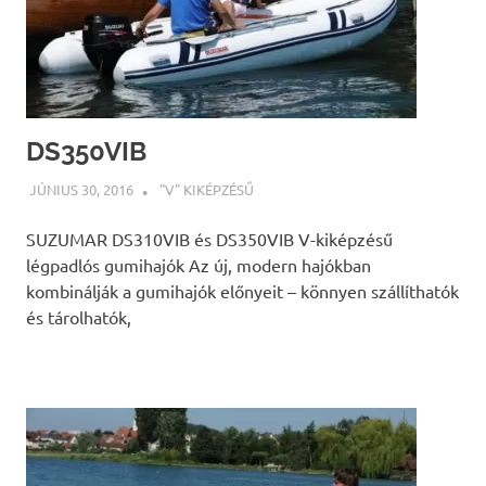
DS350VIB
JÚNIUS 30, 2016
INFOPARTNER
"V" KIKÉPZÉSŰ
SUZUMAR DS310VIB és DS350VIB V-kiképzésű
légpadlós gumihajók Az új, modern hajókban
kombinálják a gumihajók előnyeit – könnyen szállíthatók
és tárolhatók,