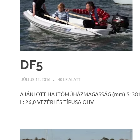
DF5
JÚLIUS 12, 2016
INFOPARTNER
40 LE ALATT
AJÁNLOTT HAJTÓMŰHÁZMAGASSÁG (mm) S: 381 L:
L: 26,0 VEZÉRLÉS TÍPUSA OHV