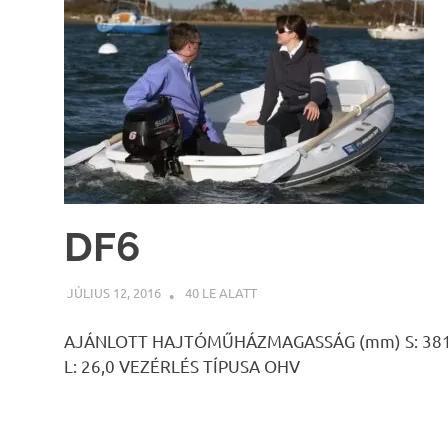
DF6
JÚLIUS 12, 2016
INFOPARTNER
40 LE ALATT
AJÁNLOTT HAJTÓMŰHÁZMAGASSÁG (mm) S: 381 L:
L: 26,0 VEZÉRLÉS TÍPUSA OHV