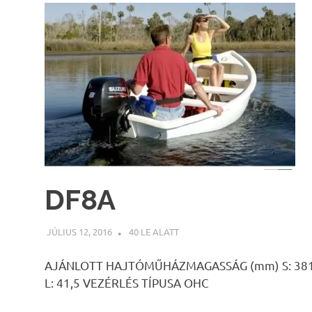
DF8A
JÚLIUS 12, 2016
INFOPARTNER
40 LE ALATT
AJÁNLOTT HAJTÓMŰHÁZMAGASSÁG (mm) S: 381 L:
L: 41,5 VEZÉRLÉS TÍPUSA OHC