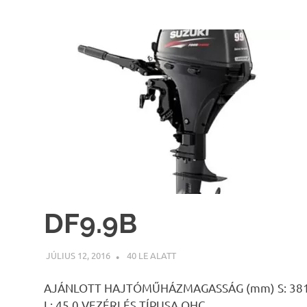
DF9.9B
JÚLIUS 12, 2016
INFOPARTNER
40 LE ALATT
AJÁNLOTT HAJTÓMŰHÁZMAGASSÁG (mm) S: 381 L:
L: 45,0 VEZÉRLÉS TÍPUSA OHC