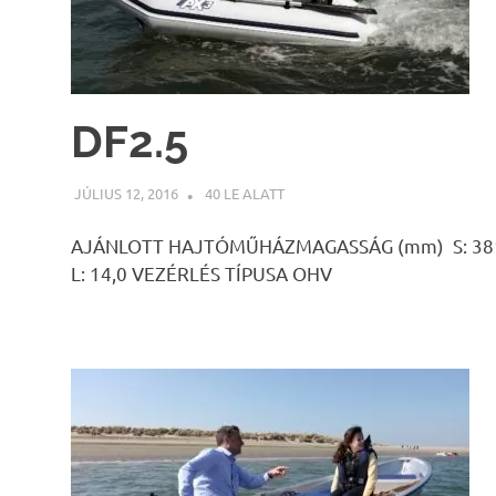
DF2.5
JÚLIUS 12, 2016
INFOPARTNER
40 LE ALATT
AJÁNLOTT HAJTÓMŰHÁZMAGASSÁG (mm) S: 381 L:
L: 14,0 VEZÉRLÉS TÍPUSA OHV