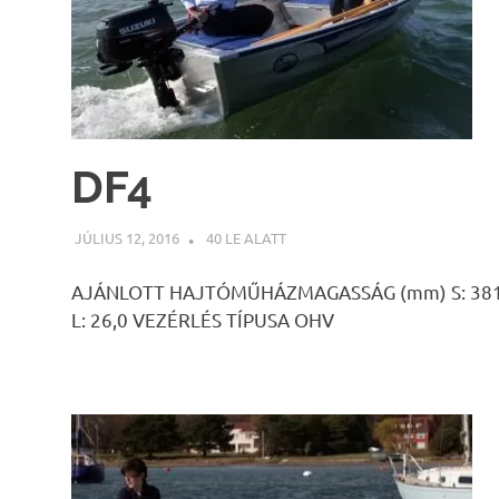
DF4
JÚLIUS 12, 2016
INFOPARTNER
40 LE ALATT
AJÁNLOTT HAJTÓMŰHÁZMAGASSÁG (mm) S: 381 L:
L: 26,0 VEZÉRLÉS TÍPUSA OHV