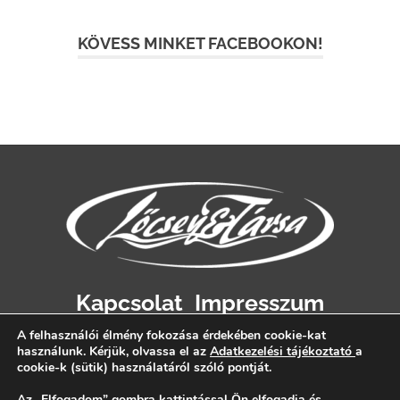
KÖVESS MINKET FACEBOOKON!
Kapcsolat
Impresszum
Adatvédelem
A felhasználói élmény fokozása érdekében cookie-kat
használunk. Kérjük, olvassa el az
Adatkezelési tájékoztató
a
cookie-k (sütik) használatáról szóló pontját.
Az „Elfogadom” gombra kattintással Ön elfogadja és