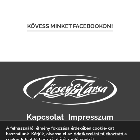
KÖVESS MINKET FACEBOOKON!
Kapcsolat
Impresszum
Adatvédelem
A felhasználói élmény fokozása érdekében cookie-kat
használunk. Kérjük, olvassa el az
Adatkezelési tájékoztató
a
cookie-k (sütik) használatáról szóló pontját.