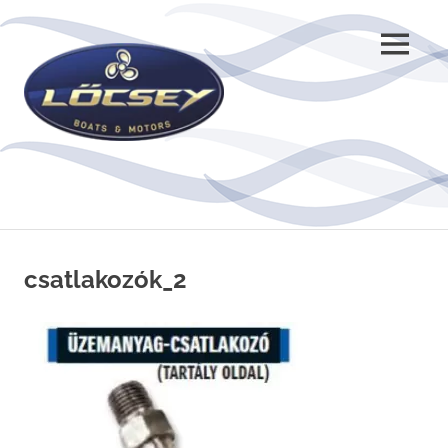
Skip
to
MENU
content
csatlakozók_2