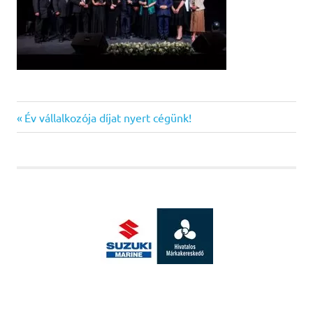
Previous
Bejegyzés
Év vállalkozója díjat nyert cégünk!
Post:
navigáció