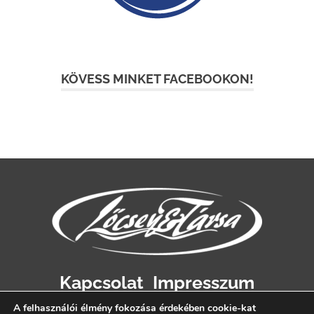
KÖVESS MINKET FACEBOOKON!
Kapcsolat
Impresszum
Adatvédelem
A felhasználói élmény fokozása érdekében cookie-kat