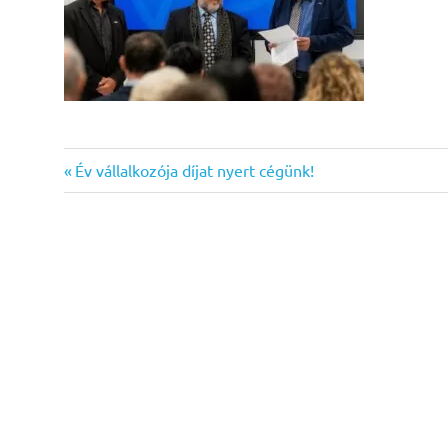
Previous
Bejegyzés
Év vállalkozója díjat nyert cégünk!
Post:
navigáció