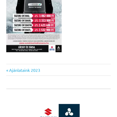
Previous
Bejegyzés
Ajánlataink 2023
Post:
navigáció