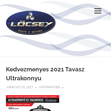
Skip
to
MENU
content
Kedvezmenyes 2021 Tavasz
Ultrakonnyu
MÁRCIUS 25, 2021
INFOPARTNER