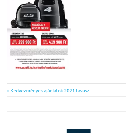
Previous
Bejegyzés
Kedvezményes ajánlatok 2021 tavasz
Post:
navigáció