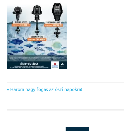
Previous
Bejegyzés
Három nagy fogás az őszi napokra!
Post:
navigáció