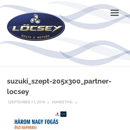
Skip
to
MENU
content
suzuki_szept-205x300_partner-
locsey
SZEPTEMBER 17, 2018
MARKETING