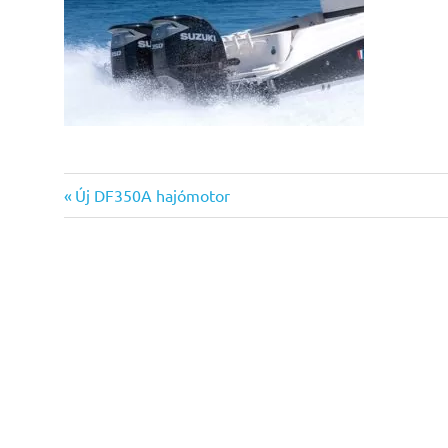
Previous
Bejegyzés
Új DF350A hajómotor
Post:
navigáció