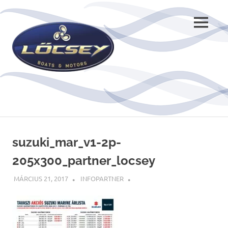
Skip
to
MENU
content
suzuki_mar_v1-2p-
205x300_partner_locsey
MÁRCIUS 21, 2017
INFOPARTNER