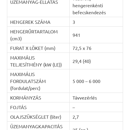
ÜZEMANYAG-ELLÁTÁS
hengerenkénti
befecskendezés
HENGEREK SZÁMA
3
HENGERŰRTARTALOM
941
(cm3)
FURAT X LÖKET (mm)
72,5 x 76
MAXIMÁLIS
29,4 (40)
TELJESÍTMÉNY (kW (LE))
MAXIMÁLIS
FORDULATSZÁM
5 000 – 6 000
(fordulat/perc)
KORMÁNYZÁS
Távvezérlés
FOJTÁS
–
OLAJSZÜKSÉGLET (liter)
2,7
ÜZEMANYAGKAPACITÁS
25 (op.)