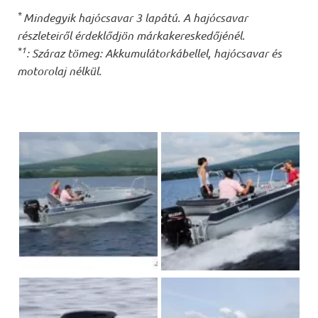
*
Mindegyik hajócsavar 3 lapátú. A hajócsavar
részleteiről érdeklődjön márkakereskedőjénél.
*1
: Száraz tömeg: Akkumulátorkábellel, hajócsavar és
motorolaj nélkül.