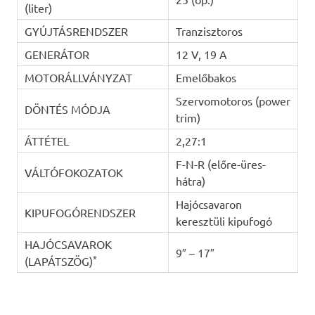
(liter)
GYÚJTÁSRENDSZER
Tranzisztoros
GENERÁTOR
12 V, 19 A
MOTORÁLLVÁNYZAT
Emelőbakos
Szervomotoros (power
DÖNTÉS MÓDJA
trim)
ÁTTÉTEL
2,27:1
F-N-R (előre-üres-
VÁLTÓFOKOZATOK
hátra)
Hajócsavaron
KIPUFOGÓRENDSZER
keresztüli kipufogó
HAJÓCSAVAROK
9″ – 17″
*
(LAPÁTSZÖG)