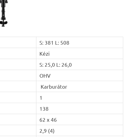
S: 381 L: 508
Kézi
S: 25,0 L: 26,0
OHV
Karburátor
1
138
62 x 46
2,9 (4)