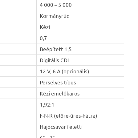
4 000 – 5 000
Kormányrúd
Kézi
0,7
Beépített 1,5
Digitális CDI
12 V, 6 A (opcionális)
Perselyes típus
Kézi emelőkaros
1,92:1
F-N-R (előre-üres-hátra)
Hajócsavar feletti
6″ – 7″