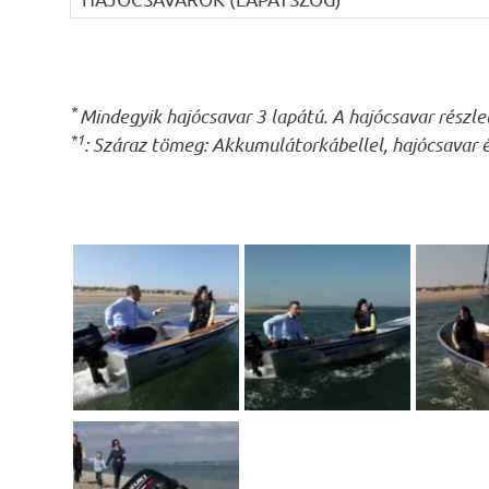
*
Mindegyik hajócsavar 3 lapátú. A hajócsavar részl
*1
: Száraz tömeg: Akkumulátorkábellel, hajócsavar é