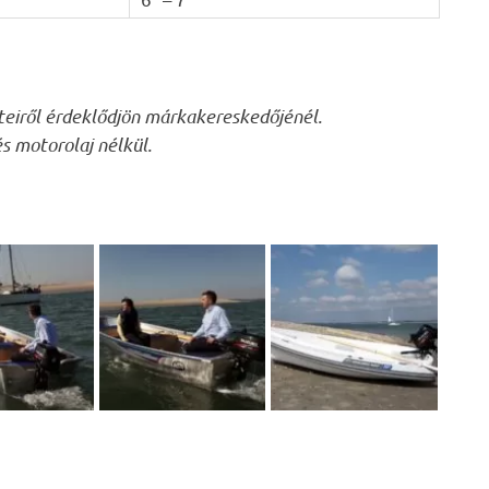
eteiről érdeklődjön márkakereskedőjénél.
s motorolaj nélkül.