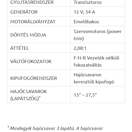
GYÚJTÁSRENDSZER
Tranzisztoros
GENERÁTOR
12 V, 54 A
MOTORÁLLVÁNYZAT
Emelőbakos
Szervomotoros (power
DÖNTÉS MÓDJA
trim)
ÁTTÉTEL
2,08:1
F-N-R Vezeték nélküli
VÁLTÓFOKOZATOK
fokozatváltás
Hajócsavaron
KIPUFOGÓRENDSZER
keresztüli kipufogó
HAJÓCSAVAROK
15” – 27,5”
*
(LAPÁTSZÖG)
*
Mindegyik hajócsavar 3 lapátú. A hajócsavar