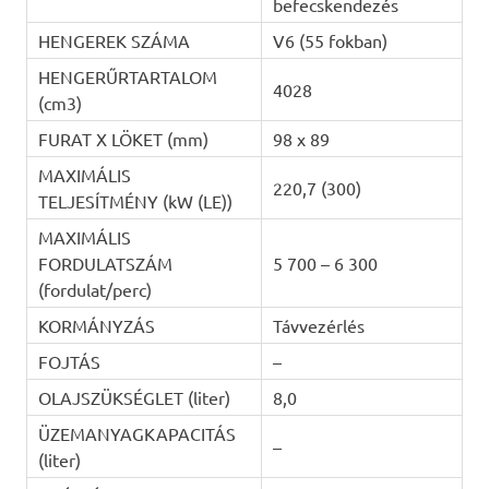
befecskendezés
HENGEREK SZÁMA
V6 (55 fokban)
HENGERŰRTARTALOM
4028
(cm3)
FURAT X LÖKET (mm)
98 x 89
MAXIMÁLIS
220,7 (300)
TELJESÍTMÉNY (kW (LE))
MAXIMÁLIS
FORDULATSZÁM
5 700 – 6 300
(fordulat/perc)
KORMÁNYZÁS
Távvezérlés
FOJTÁS
–
OLAJSZÜKSÉGLET (liter)
8,0
ÜZEMANYAGKAPACITÁS
–
(liter)