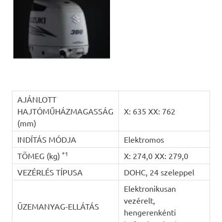
AJÁNLOTT
HAJTÓMŰHÁZMAGASSÁG
X: 635 XX: 762
(mm)
INDÍTÁS MÓDJA
Elektromos
*1
TÖMEG (kg)
X: 274,0 XX: 279,0
VEZÉRLÉS TÍPUSA
DOHC, 24 szeleppel
Elektronikusan
vezérelt,
ÜZEMANYAG-ELLÁTÁS
hengerenkénti