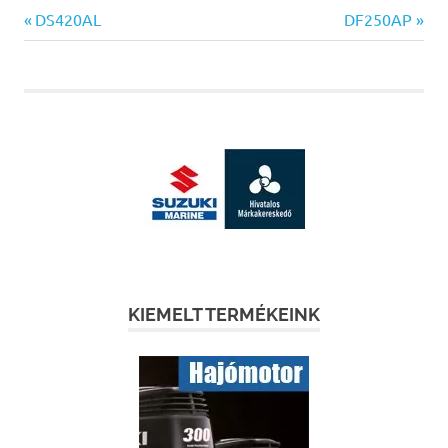
Previous
Next
Bejegyzés
DS420AL
DF250AP
Post:
Post:
navigáció
KIEMELT TERMÉKEINK