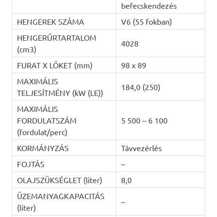
befecskendezés
HENGEREK SZÁMA
V6 (55 fokban)
HENGERŰRTARTALOM
4028
(cm3)
FURAT X LÖKET (mm)
98 x 89
MAXIMÁLIS
184,0 (250)
TELJESÍTMÉNY (kW (LE))
MAXIMÁLIS
FORDULATSZÁM
5 500 – 6 100
(fordulat/perc)
KORMÁNYZÁS
Távvezérlés
FOJTÁS
–
OLAJSZÜKSÉGLET (liter)
8,0
ÜZEMANYAGKAPACITÁS
–
(liter)