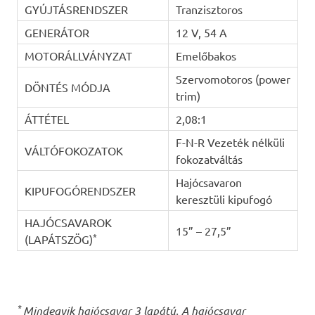
GYÚJTÁSRENDSZER
Tranzisztoros
GENERÁTOR
12 V, 54 A
MOTORÁLLVÁNYZAT
Emelőbakos
Szervomotoros (power
DÖNTÉS MÓDJA
trim)
ÁTTÉTEL
2,08:1
F-N-R Vezeték nélküli
VÁLTÓFOKOZATOK
fokozatváltás
Hajócsavaron
KIPUFOGÓRENDSZER
keresztüli kipufogó
HAJÓCSAVAROK
15” – 27,5”
*
(LAPÁTSZÖG)
*
Mindegyik hajócsavar 3 lapátú. A hajócsavar