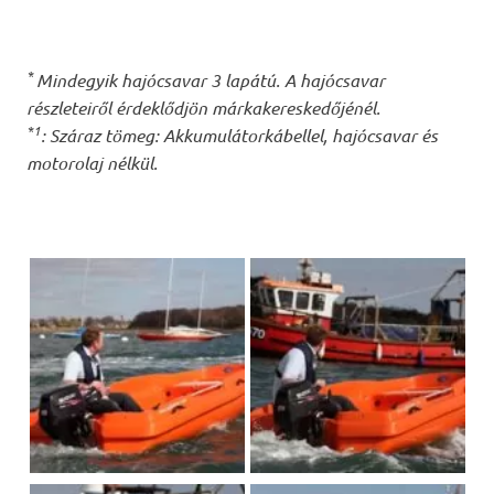
*
Mindegyik hajócsavar 3 lapátú. A hajócsavar
részleteiről érdeklődjön márkakereskedőjénél.
*1
: Száraz tömeg: Akkumulátorkábellel, hajócsavar és
motorolaj nélkül.