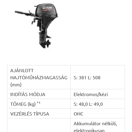
AJÁNLOTT
HAJTÓMŰHÁZMAGASSÁG
S: 381 L: 508
(mm)
INDÍTÁS MÓDJA
Elektromos/kézi
*1
TÖMEG (kg)
S: 48,0 L: 49,0
VEZÉRLÉS TÍPUSA
OHC
Akkumulátor nélküli,
elektronikusan