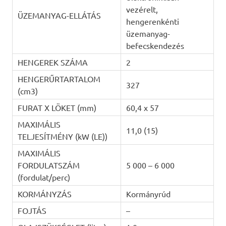
vezérelt,
ÜZEMANYAG-ELLÁTÁS
hengerenkénti
üzemanyag-
befecskendezés
HENGEREK SZÁMA
2
HENGERŰRTARTALOM
327
(cm3)
FURAT X LÖKET (mm)
60,4 x 57
MAXIMÁLIS
11,0 (15)
TELJESÍTMÉNY (kW (LE))
MAXIMÁLIS
FORDULATSZÁM
5 000 – 6 000
(fordulat/perc)
KORMÁNYZÁS
Kormányrúd
FOJTÁS
–