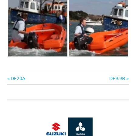
Previous
Next
Bejegyzés
DF20A
DF9.9B
Post:
Post:
navigáció