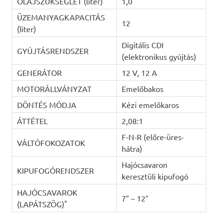
OLAJSZÜKSÉGLET (liter)
1,0
ÜZEMANYAGKAPACITÁS
12
(liter)
Digitális CDI
GYÚJTÁSRENDSZER
(elektronikus gyújtás)
GENERÁTOR
12 V, 12 A
MOTORÁLLVÁNYZAT
Emelőbakos
DÖNTÉS MÓDJA
Kézi emelőkaros
ÁTTÉTEL
2,08:1
F-N-R (előre-üres-
VÁLTÓFOKOZATOK
hátra)
Hajócsavaron
KIPUFOGÓRENDSZER
keresztüli kipufogó
HAJÓCSAVAROK
7″ – 12″
*
(LAPÁTSZÖG)