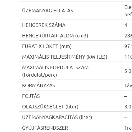
Ele
ÜZEMANYAG-ELLÁTÁS
be
HENGEREK SZÁMA
4
HENGERŰRTARTALOM (cm3)
28
FURAT X LÖKET (mm)
97 
MAXIMÁLIS TELJESÍTMÉNY (kW (LE))
110
MAXIMÁLIS FORDULATSZÁM
5 0
(fordulat/perc)
KORMÁNYZÁS
Táv
FOJTÁS
–
OLAJSZÜKSÉGLET (liter)
8,0
ÜZEMANYAGKAPACITÁS (liter)
–
GYÚJTÁSRENDSZER
Tra