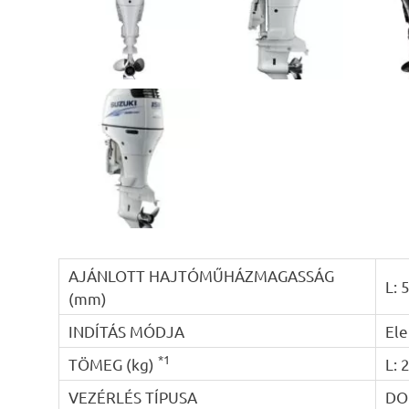
AJÁNLOTT HAJTÓMŰHÁZMAGASSÁG
L: 
(mm)
INDÍTÁS MÓDJA
El
*1
TÖMEG (kg)
L: 
VEZÉRLÉS TÍPUSA
DO