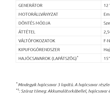
GENERÁTOR
12 
MOTORÁLLVÁNYZAT
Em
DÖNTÉS MÓDJA
Sze
ÁTTÉTEL
2,5
VÁLTÓFOKOZATOK
F-N
KIPUFOGÓRENDSZER
Haj
*
HAJÓCSAVAROK (LAPÁTSZÖG)
15″
*
Mindegyik hajócsavar 3 lapátú. A hajócsavar részl
*1
: Száraz tömeg: Akkumulátorkábellel, hajócsavar é