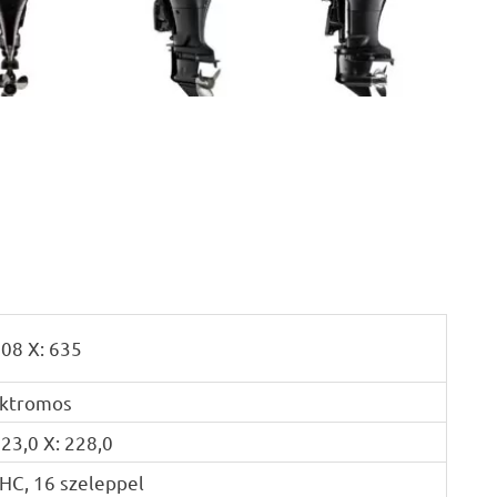
508 X: 635
ektromos
223,0 X: 228,0
HC, 16 szeleppel