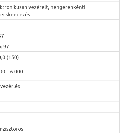
ktronikusan vezérelt, hengerenkénti
fecskendezés
67
x 97
,0 (150)
00 – 6 000
vezérlés
nzisztoros