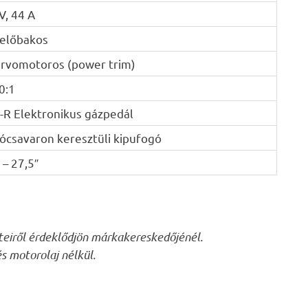
V, 44 A
előbakos
rvomotoros (power trim)
0:1
-R Elektronikus gázpedál
ócsavaron keresztüli kipufogó
 – 27,5″
eteiről érdeklődjön márkakereskedőjénél.
s motorolaj nélkül.