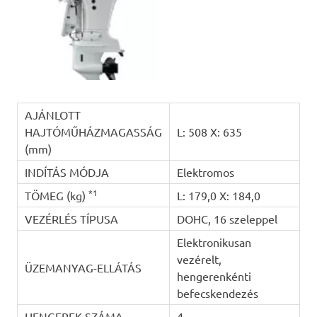
AJÁNLOTT
HAJTÓMŰHÁZMAGASSÁG
L: 508 X: 635
(mm)
INDÍTÁS MÓDJA
Elektromos
*1
TÖMEG (kg)
L: 179,0 X: 184,0
VEZÉRLÉS TÍPUSA
DOHC, 16 szeleppel
Elektronikusan
vezérelt,
ÜZEMANYAG-ELLÁTÁS
hengerenkénti
befecskendezés
HENGEREK SZÁMA
4