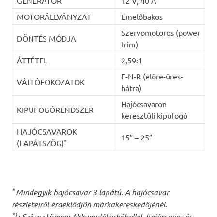
GENERÁTOR
12 V, 40 A
MOTORÁLLVÁNYZAT
Emelőbakos
Szervomotoros (power
DÖNTÉS MÓDJA
trim)
ÁTTÉTEL
2,59:1
F-N-R (előre-üres-
VÁLTÓFOKOZATOK
hátra)
Hajócsavaron
KIPUFOGÓRENDSZER
keresztüli kipufogó
HAJÓCSAVAROK
15″ – 25″
*
(LAPÁTSZÖG)
*
Mindegyik hajócsavar 3 lapátú. A hajócsavar
részleteiről érdeklődjön márkakereskedőjénél.
*1
: Száraz tömeg: Akkumulátorkábellel, hajócsavar és