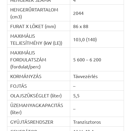
HENGERŰRTARTALOM
2044
(cm3)
FURAT X LÖKET (mm)
86 x 88
MAXIMÁLIS
103,0 (140)
TELJESÍTMÉNY (kW (LE))
MAXIMÁLIS
FORDULATSZÁM
5 600 – 6 200
(fordulat/perc)
KORMÁNYZÁS
Távvezérlés
FOJTÁS
–
OLAJSZÜKSÉGLET (liter)
5,5
ÜZEMANYAGKAPACITÁS
–
(liter)
GYÚJTÁSRENDSZER
Tranzisztoros