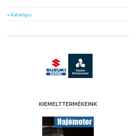
Previous
Bejegyzés
Katalógus
Post:
navigáció
KIEMELT TERMÉKEINK