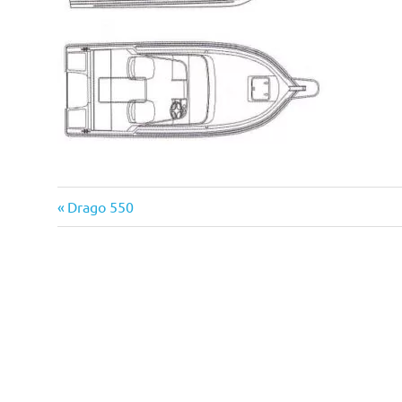
Previous
Bejegyzés
Drago 550
Post:
navigáció