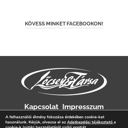
KÖVESS MINKET FACEBOOKON!
Kapcsolat
Impresszum
Adatvédelem
A felhasználói élmény fokozása érdekében cookie-kat
használunk. Kérjük, olvassa el az
Adatkezelési tájékoztató
a
cookie-k (sütik) használatáról szóló pontját.