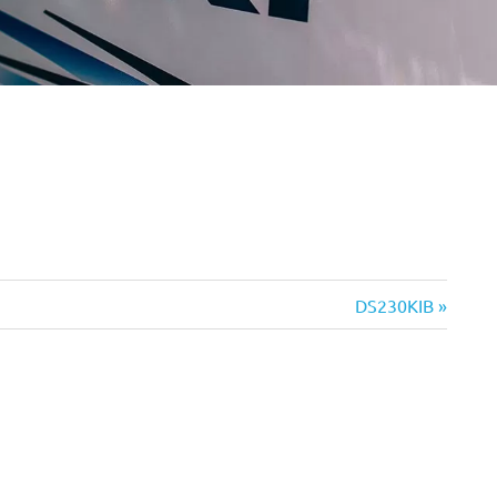
Next
DS230KIB
Post: