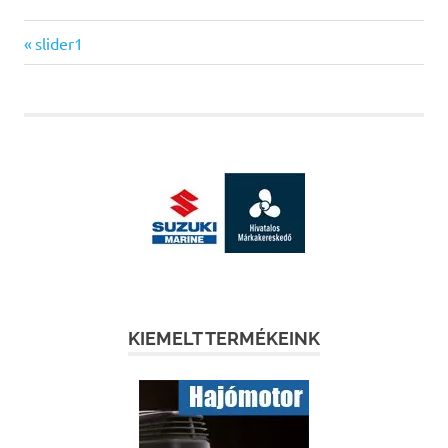
Previous
Bejegyzés
slider1
Post:
navigáció
KIEMELT TERMÉKEINK