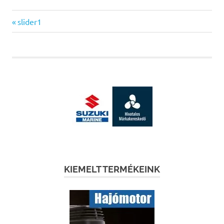
Previous
Bejegyzés
slider1
Post:
navigáció
KIEMELT TERMÉKEINK