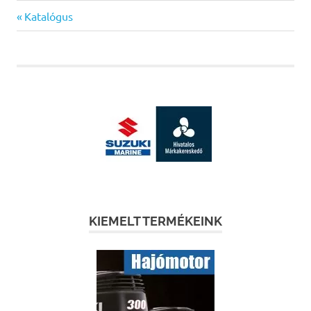
Previous
Bejegyzés
Katalógus
Post:
navigáció
KIEMELT TERMÉKEINK