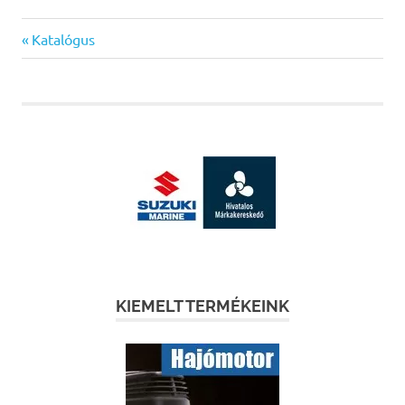
Previous
Bejegyzés
Katalógus
Post:
navigáció
KIEMELT TERMÉKEINK