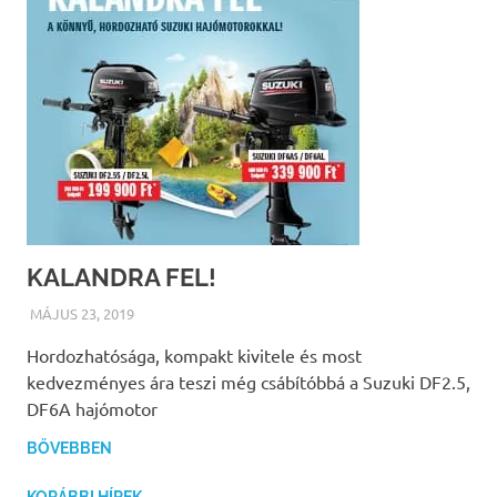
KALANDRA FEL!
MÁJUS 23, 2019
MARKETING
Hordozhatósága, kompakt kivitele és most
kedvezményes ára teszi még csábítóbbá a Suzuki DF2.5,
DF6A hajómotor
BŐVEBBEN